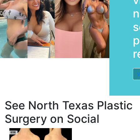
v
n
s
p
r
V
See North Texas Plastic
Surgery on Social